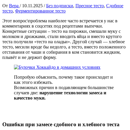
От
Вера
/
10.11.2025
/
Без подписки
,
Пресное тесто
,
Сдобное
тесто
,
Ферментированное тесто
Этот вопрос\проблема наиболее часто встречается у нас в
комментариях в соцсетях под рецептами выпечки.
Конкретные ситуации – тесто на пирожки, смешали муку с
молоком и дрожжами, стали вводить яйца и вместо крутого
теста получили «тесто на оладьи». Другой случай — хлебное
тесто, месили вроде бы недолго, а тесто, вместо положенного
отставания от чаши и собирания в ком становится жидким,
плывёт и не держит форму.
Попробую объяснить, почему такое происходит и
как этого избежать.
Возможных причин в подавляющем большинстве
случаев две:
нарушение технологии замеса и
качество муки.
Ошибки при замесе сдобного и хлебного теста