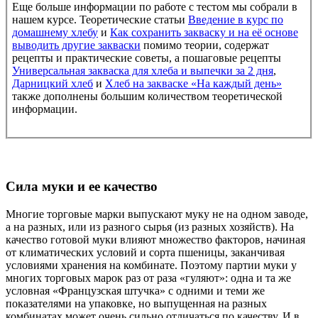
Еще больше информации по работе с тестом мы собрали в
нашем курсе. Теоретические статьи
Введение в курс по
домашнему хлебу
и
Как сохранить закваску и на её основе
выводить другие закваски
помимо теории, содержат
рецепты и практические советы, а пошаговые рецепты
Универсальная закваска для хлеба и выпечки за 2 дня
,
Дарницкий хлеб
и
Хлеб на закваске «На каждый день»
также дополнены большим количеством теоретической
информации.
Сила муки и ее качество
Многие торговые марки выпускают муку не на одном заводе,
а на разных, или из разного сырья (из разных хозяйств). На
качество готовой муки влияют множество факторов, начиная
от климатических условий и сорта пшеницы, заканчивая
условиями хранения на комбинате. Поэтому партии муки у
многих торговых марок раз от раза «гуляют»: одна и та же
условная «Французская штучка» с одними и теми же
показателями на упаковке, но выпущенная на разных
комбинатах может очень сильно отличаться по качеству. И в