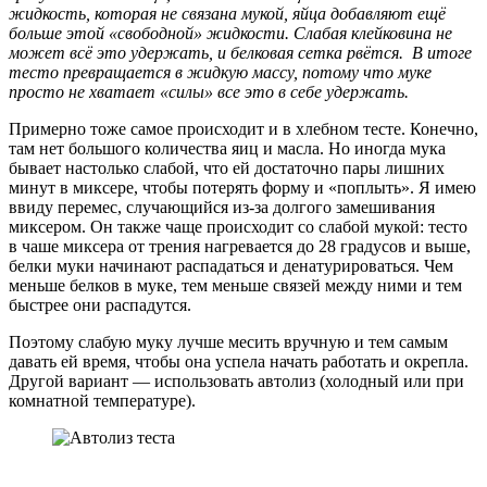
жидкость, которая не связана мукой, яйца добавляют ещё
больше этой «свободной» жидкости. Слабая клейковина не
может всё это удержать, и белковая сетка рвётся. В итоге
тесто превращается в жидкую массу, потому что муке
просто не хватает «силы» все это в себе удержать.
Примерно тоже самое происходит и в хлебном тесте. Конечно,
там нет большого количества яиц и масла. Но иногда мука
бывает настолько слабой, что ей достаточно пары лишних
минут в миксере, чтобы потерять форму и «поплыть». Я имею
ввиду перемес, случающийся из-за долгого замешивания
миксером. Он также чаще происходит со слабой мукой: тесто
в чаше миксера от трения нагревается до 28 градусов и выше,
белки муки начинают распадаться и денатурироваться. Чем
меньше белков в муке, тем меньше связей между ними и тем
быстрее они распадутся.
Поэтому слабую муку лучше месить вручную и тем самым
давать ей время, чтобы она успела начать работать и окрепла.
Другой вариант — использовать автолиз (холодный или при
комнатной температуре).