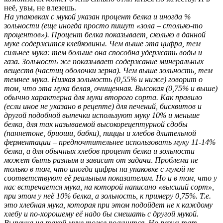
неё, увы, не влезешь.
На упаковках с мукой указан процент белка и иногда %
зольности (еще иногда просто пишут «зола – столько-то
процентов»). Процент белка показывает, сколько в данной
муке содержится клейковины. Чем выше эта цифра, тем
сильнее мука: тем больше она способна удержать воды и
газа. Зольность же показывает содержание минеральных
веществ (частиц оболочки зерна). Чем выше зольность, тем
темнее мука. Низкая зольность (0,55% и ниже) говорит о
том, что эта мука белая, очищенная. Высокая (0,75% и выше)
обычно характерна для муки второго сорта. Как правило
(если иное не указано в рецепте) для печений, бисквитов и
другой подобной выпечки используют муку 10% и меньше
белка, для так называемой высокорецептурной сдобы
(паннетоне, бриоши, бабки), пиццы и хлебов длительной
ферментации – предпочтительнее использовать муку 11-14%
белка, а для обычных хлебов процент белка и зольности
может быть разным и зависит от задачи
.
Проблема не
только в том, что иногда цифры на упаковке с мукой не
соответствуют её реальным показателям. Но и в том, что у
нас встречается мука, на которой написано «высший сорт»,
при этом у неё 10% белка, а зольность, к примеру 0,75%. Т.е.
это хлебная мука, которая при этом подойдет не к каждому
хлебу и по-хорошему её надо бы смешать с другой мукой.
Выпечка на такой муке тоже получится. Но результат