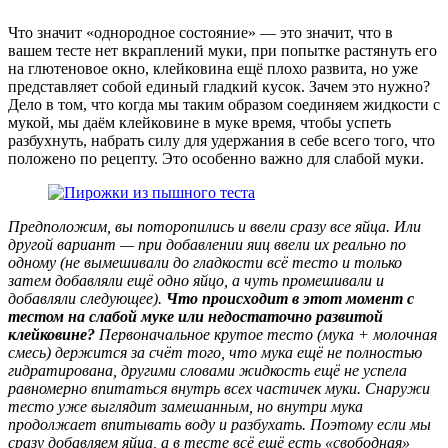
Что значит «однородное состояние» — это значит, что в
вашем тесте нет вкраплений муки, при попытке растянуть его
на глютеновое окно, клейковина ещё плохо развита, но уже
представляет собой единый гладкий кусок. Зачем это нужно?
Дело в том, что когда мы таким образом соединяем жидкости с
мукой, мы даём клейковине в муке время, чтобы успеть
разбухнуть, набрать силу для удержания в себе всего того, что
положено по рецепту. Это особенно важно для слабой муки.
Предположим, вы поторопились и ввели сразу все яйца. Или
другой вариант — при добавлении яиц ввели их реально по
одному (не вымешивали до гладкости всё тесто и только
затем добавляли ещё одно яйцо, а чуть промешивали и
добавляли следующее).
Что происходит в этот момент с
тестом на слабой муке или недостаточно развитой
клейковине?
Первоначальное крутое тесто (мука + молочная
смесь) держится за счёт того, что мука ещё не полностью
гидратирована, другими словами жидкость ещё не успела
равномерно впитаться внутрь всех частичек муки. Снаружи
тесто уже выглядит замешанным, но внутри мука
продолжает впитывать воду и разбухать. Поэтому если мы
сразу добавляем яйца, а в тесте всё ещё есть «свободная»