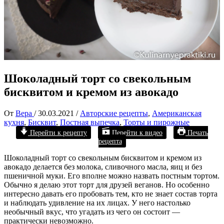
Шоколадный торт со свекольным
бисквитом и кремом из авокадо
От
Вера
/
30.03.2021
/
Авторские рецепты
,
Американская
кухня
,
Бисквит
,
Постная выпечка
,
Торты и пирожные
Перейти к рецепту
Перейти к видео
Печать
рецепта
Шоколадный торт со свекольным бисквитом и кремом из
авокадо делается без молока, сливочного масла, яиц и без
пшеничной муки. Его вполне можно назвать постным тортом.
Обычно я делаю этот торт для друзей веганов. Но особенно
интересно давать его пробовать тем, кто не знает состав торта
и наблюдать удивление на их лицах. У него настолько
необычный вкус, что угадать из чего он состоит —
практически невозможно.