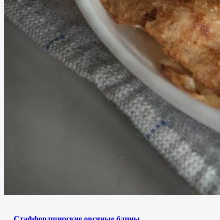
Стаффордширские овсяные блины