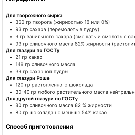
Для творожного сырка
360
гр
творога
(жирностью 18 или 0%)
93
гр
сахара
(перемолоть в пудру)
9
гр
ванильного сахара
(смешать и смолоть с са
93
гр
сливочного масла 82% жирности
(растопи
Для глазури по ГОСТу
21
гр
какао
148
гр
сливочного масла
39
гр
сахарной пудры
Для глазури Роше
120
гр
растопленного шоколада
30-40
гр
любого растительного масла нейтральн
Для другой глазури по ГОСТу
80
гр
сливочного масла 82 % жирности
80
гр
шоколада не меньше 54% какао
Способ приготовления