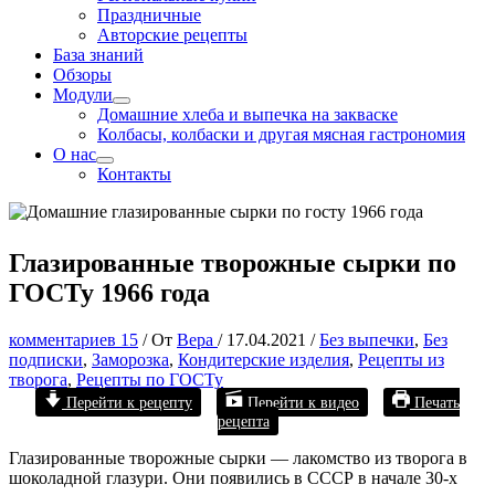
Праздничные
Авторские рецепты
База знаний
Обзоры
Модули
Домашние хлеба и выпечка на закваске
Колбасы, колбаски и другая мясная гастрономия
О нас
Контакты
Глазированные творожные сырки по
ГОСТу 1966 года
комментариев 15
/ От
Вера
/
17.04.2021
/
Без выпечки
,
Без
подписки
,
Заморозка
,
Кондитерские изделия
,
Рецепты из
творога
,
Рецепты по ГОСТу
Перейти к рецепту
Перейти к видео
Печать
рецепта
Глазированные творожные сырки — лакомство из творога в
шоколадной глазури. Они появились в СССР в начале 30-х