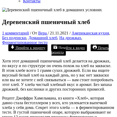
Контакты
Деревенский пшеничный хлеб
1 комментарий
/ От
Вера
/
21.11.2021
/
Американская кухня
,
Без подписки
,
Домашний хлеб
,
На дрожжах
,
Ферментированное тесто
Перейти к рецепту
Перейти к видео
Печать
рецепта
Хотя этот домашний пшеничный хлеб делается на дрожжах,
по вкусу и по структуре он очень похож на хлеб на закваске.
В этом хлебе всего 1 грамм сухих дрожжей. Если вы ищите
вкусный белый хлеб на каждый день, но у вас нет закваски
или вы не хотите с ней связываться — вам стоит попробовать
этот хлеб. У хлеба чистый хлебный вкус и аромат. Без запаха
дрожжей, без кислинки и других посторонних примесей.
Рецепт Джеффри Хамельмана, из книги «Хлеб», которая
давно стала бестселлером у всех, кто увлекается выпечкой
хлеба у себя дома. Секрет этого хлеба — в ферментированном
тесте. В густой пшеничной опаре, которую выбраживают не
менее 12 часов происходят процессы ферментации и