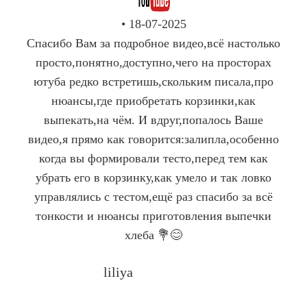
• 18-07-2025
Спасибо Вам за подробное видео,всё настолько
просто,понятно,доступно,чего на просторах
ютуба редко встретишь,скольким писала,про
нюансы,где приобретать корзинки,как
выпекать,на чём. И вдруг,попалось Ваше
видео,я прямо как говорится:залипла,особенно
когда вы формировали тесто,перед тем как
убрать его в корзинку,как умело и так ловко
управлялись с тестом,ещё раз спасибо за всё
тонкости и нюансы приготовления выпечки
хлеба 💐😊
liliya
Company Name