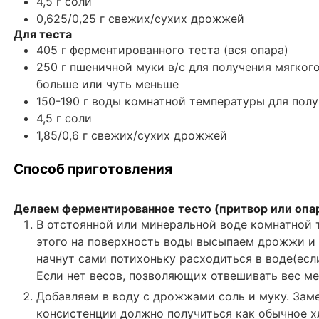
4,5
г
соли
0,625/0,25
г
свежих/сухих дрожжей
Для теста
405
г
ферментированного теста (вся опара)
250
г
пшеничной муки в/с
для получения мягког
больше или чуть меньше
150-190
г
воды комнатной температуры
для полу
4,5
г
соли
1,85/0,6
г
свежих/сухих дрожжей
Способ приготовления
Делаем ферментированное тесто (притвор или опа
В отстоянной или минеральной воде комнатной 
этого на поверхность воды высыпаем дрожжи и о
начнут сами потихоньку расходиться в воде(ес
Если нет весов, позволяющих отвешивать вес м
Добавляем в воду с дрожжами соль и муку. Зам
консистенции должно получиться как обычное х