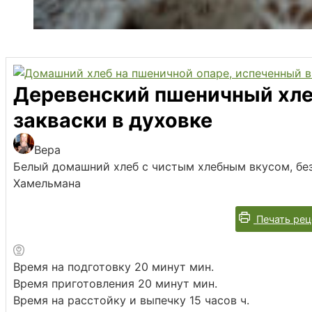
Деревенский пшеничный хлеб
закваски в духовке
Вера
Белый домашний хлеб с чистым хлебным вкусом, бе
Хамельмана
Печать рец
Время на подготовку
20
минут
мин.
Время приготовления
20
минут
мин.
Время на расстойку и выпечку
15
часов
ч.